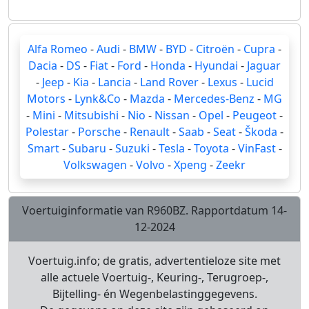
Alfa Romeo
-
Audi
-
BMW
-
BYD
-
Citroën
-
Cupra
-
Dacia
-
DS
-
Fiat
-
Ford
-
Honda
-
Hyundai
-
Jaguar
-
Jeep
-
Kia
-
Lancia
-
Land Rover
-
Lexus
-
Lucid
Motors
-
Lynk&Co
-
Mazda
-
Mercedes-Benz
-
MG
-
Mini
-
Mitsubishi
-
Nio
-
Nissan
-
Opel
-
Peugeot
-
Polestar
-
Porsche
-
Renault
-
Saab
-
Seat
-
Škoda
-
Smart
-
Subaru
-
Suzuki
-
Tesla
-
Toyota
-
VinFast
-
Volkswagen
-
Volvo
-
Xpeng
-
Zeekr
Voertuiginformatie van R960BZ. Rapportdatum 14-
12-2024
Voertuig.info; de gratis, advertentieloze site met
alle actuele Voertuig-, Keuring-, Terugroep-,
Bijtelling- én Wegenbelastinggegevens.