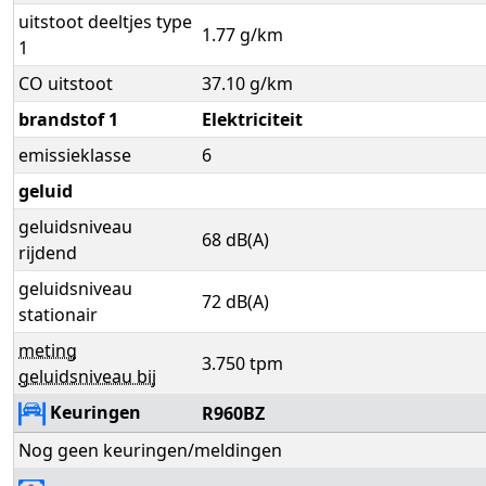
uitstoot deeltjes type
1.77 g/km
1
CO uitstoot
37.10 g/km
brandstof 1
Elektriciteit
emissieklasse
6
geluid
geluidsniveau
68 dB(A)
rijdend
geluidsniveau
72 dB(A)
stationair
meting
3.750 tpm
geluidsniveau bij
Keuringen
R960BZ
Nog geen keuringen/meldingen