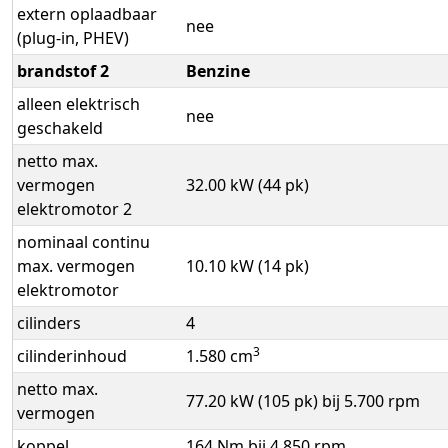
extern oplaadbaar
nee
(plug-in, PHEV)
brandstof 2
Benzine
alleen elektrisch
nee
geschakeld
netto max.
vermogen
32.00 kW (44 pk)
elektromotor 2
nominaal continu
max. vermogen
10.10 kW (14 pk)
elektromotor
cilinders
4
3
cilinderinhoud
1.580 cm
netto max.
77.20 kW (105 pk) bij 5.700 rpm
vermogen
koppel
164 Nm bij 4.850 rpm