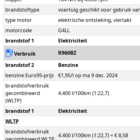
brandstoftype
voertuig geschikt voor gebruik va
type motor
elektrische ontsteking, viertakt
motorcode
G4LL
brandstof 1
Elektriciteit
R960BZ
Verbruik
brandstof 2
Benzine
benzine Euro95-prijs
€1,95/l op ma 9 dec. 2024
brandstofverbruik
gecombineerd
4.400 l/100km (1:22,7)
(WLTP)
brandstof 1
Elektriciteit
WLTP
brandstofverbruik
4.400 l/100km (1:22,7) = € 8,58
gecombineerd WLTP