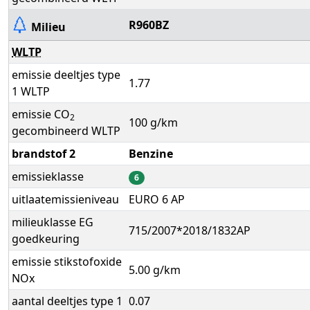
R960BZ
Milieu
WLTP
emissie deeltjes type
1.77
1 WLTP
emissie CO
2
100 g/km
gecombineerd WLTP
brandstof 2
Benzine
emissieklasse
6
uitlaatemissieniveau
EURO 6 AP
milieuklasse EG
715/2007*2018/1832AP
goedkeuring
emissie stikstofoxide
5.00 g/km
NOx
aantal deeltjes type 1
0.07