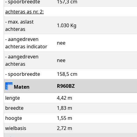
- spoorbreedte
157,3 cm
achteras as nr. 2:
- max. aslast
1.030 Kg
achteras
- aangedreven
nee
achteras indicator
- aangedreven
nee
achteras
- spoorbreedte
158,5 cm
R960BZ
Maten
lengte
4,42 m
breedte
1,83 m
hoogte
1,55 m
wielbasis
2,72 m