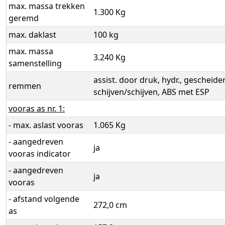
max. massa trekken
1.300 Kg
geremd
max. daklast
100 kg
max. massa
3.240 Kg
samenstelling
assist. door druk, hydr., gescheiden
remmen
schijven/schijven, ABS met ESP
vooras as nr. 1:
- max. aslast vooras
1.065 Kg
- aangedreven
ja
vooras indicator
- aangedreven
ja
vooras
- afstand volgende
272,0 cm
as