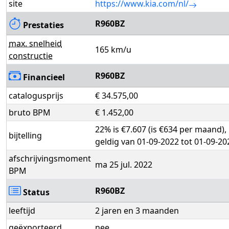
site
https://www.kia.com/nl/
R960BZ
Prestaties
max. snelheid
165 km/u
constructie
R960BZ
Financieel
catalogusprijs
€ 34.575,00
bruto BPM
€ 1.452,00
22% is €7.607 (is €634 per maand),
bijtelling
geldig van 01-09-2022 tot 01-09-20
afschrijvingsmoment
ma 25 jul. 2022
BPM
R960BZ
Status
leeftijd
2 jaren en 3 maanden
geëxporteerd
nee