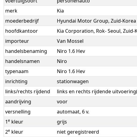
voertuigsoort
personenauto
merk
Kia
moederbedrijf
Hyundai Motor Group, Zuid-Korea
hoofdkantoor
Kia Corporation, Rok- Seoul, Zuid-
importeur
Van Mossel
handelsbenaming
Niro 1.6 Hev
handelsnamen
Niro
typenaam
Niro 1.6 Hev
inrichting
stationwagen
links/rechts rijdend
links en rechts rijdende uitvoering
aandrijving
voor
versnelling
automaat, 6 v.
e
1
kleur
grijs
e
2
kleur
niet geregistreerd