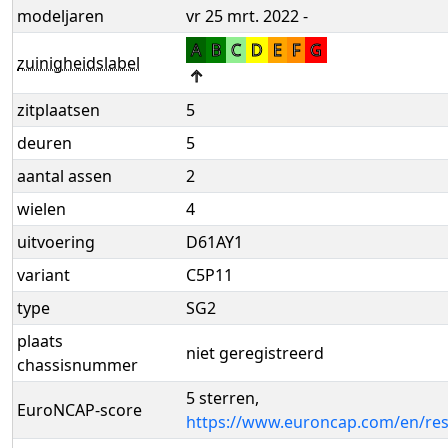
modeljaren
vr 25 mrt. 2022 -
A
B
C
D
E
F
G
zuinigheidslabel
↑
zitplaatsen
5
deuren
5
aantal assen
2
wielen
4
uitvoering
D61AY1
variant
C5P11
type
SG2
plaats
niet geregistreerd
chassisnummer
5 sterren,
EuroNCAP-score
https://www.euroncap.com/en/resu