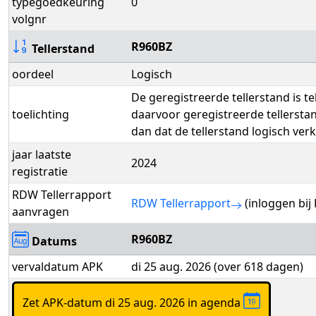
typegoedkeuring
0
volgnr
R960BZ
Tellerstand
oordeel
Logisch
De geregistreerde tellerstand is t
toelichting
daarvoor geregistreerde tellerst
dan dat de tellerstand logisch verk
jaar laatste
2024
registratie
RDW Tellerrapport
RDW Tellerrapport
(inloggen bij
aanvragen
R960BZ
Datums
vervaldatum APK
di 25 aug. 2026 (over 618 dagen)
Zet APK-datum di 25 aug. 2026 in agenda