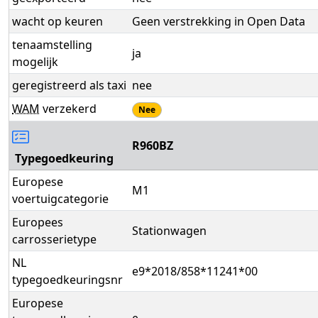
wacht op keuren
Geen verstrekking in Open Data
tenaamstelling
ja
mogelijk
geregistreerd als taxi
nee
WAM
verzekerd
Nee
R960BZ
Typegoedkeuring
Europese
M1
voertuigcategorie
Europees
Stationwagen
carrosserietype
NL
e9*2018/858*11241*00
typegoedkeuringsnr
Europese