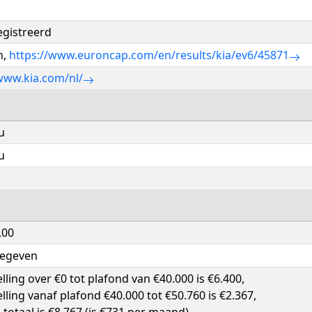
egistreerd
n,
https://www.euroncap.com/en/results/kia/ev6/45871
www.kia.com/nl/
u
u
,00
gegeven
elling over €0 tot plafond van €40.000 is €6.400,
elling vanaf plafond €40.000 tot €50.760 is €2.367,