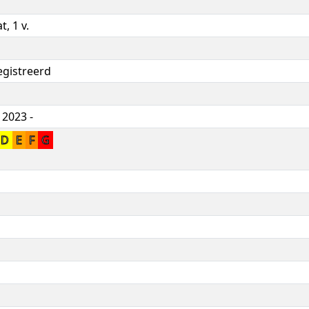
, 1 v.
egistreerd
 2023 -
D
E
F
G