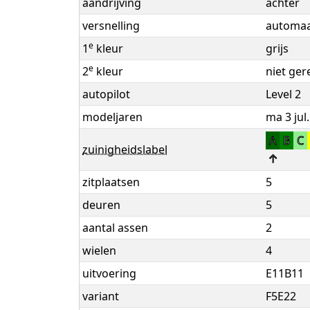
aandrijving
achter
versnelling
automaat
e
1
kleur
grijs
e
2
kleur
niet ger
autopilot
Level 2
modeljaren
ma 3 jul.
A
B
C
zuinigheidslabel
↑
zitplaatsen
5
deuren
5
aantal assen
2
wielen
4
uitvoering
E11B11
variant
F5E22