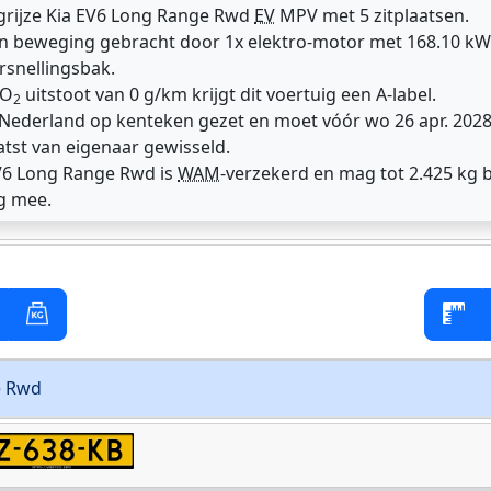
 grijze Kia EV6 Long Range Rwd
EV
MPV met 5 zitplaatsen.
n beweging gebracht door 1x elektro-motor met 168.10 kW 
rsnellingsbak.
CO
uitstoot van 0 g/km krijgt dit voertuig een A-label.
2
n Nederland op kenteken gezet en moet vóór wo 26 apr. 20
atst van eigenaar gewisseld.
EV6 Long Range Rwd is
WAM
-verzekerd en mag tot 2.425 kg 
g mee.
e Rwd