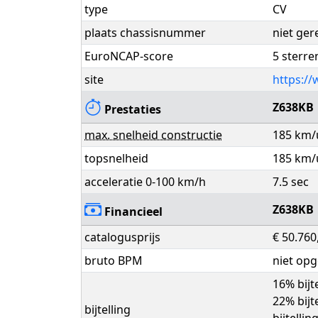
type
CV
plaats chassisnummer
niet ger
EuroNCAP-score
5 sterre
site
https://
Z638KB
Prestaties
max. snelheid constructie
185 km/
topsnelheid
185 km/
acceleratie 0-100 km/h
7.5 sec
Z638KB
Financieel
catalogusprijs
€ 50.760
bruto BPM
niet op
16% bijt
22% bijt
bijtelling