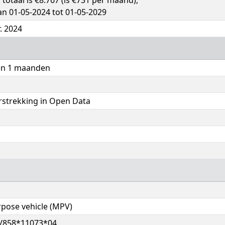
g totaal is €8.767 (is €731 per maand),
an 01-05-2024 tot 01-05-2029
r. 2024
 en 1 maanden
rstrekking in Open Data
pose vehicle (MPV)
/858*11073*04