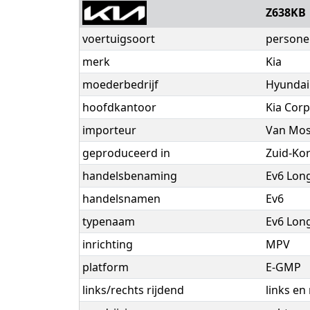
Z638KB
voertuigsoort
persone
merk
Kia
moederbedrijf
Hyundai
hoofdkantoor
Kia Corp
importeur
Van Mos
geproduceerd in
Zuid-Ko
handelsbenaming
Ev6 Lon
handelsnamen
Ev6
typenaam
Ev6 Lon
inrichting
MPV
platform
E-GMP
links/rechts rijdend
links en