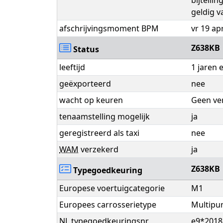
bijtellin
geldig v
afschrijvingsmoment BPM
vr 19 ap
Z638KB
Status
leeftijd
1 jaren
geëxporteerd
nee
wacht op keuren
Geen ve
tenaamstelling mogelijk
ja
geregistreerd als taxi
nee
WAM
verzekerd
ja
Z638KB
Typegoedkeuring
Europese voertuigcategorie
M1
Europees carrosserietype
Multipur
NL typegoedkeuringsnr
e9*2018