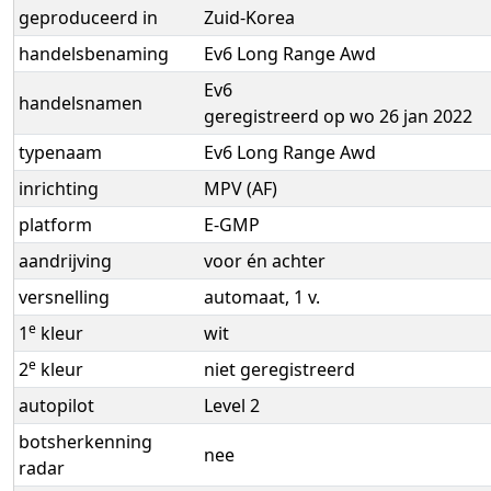
geproduceerd in
Zuid-Korea
handelsbenaming
Ev6 Long Range Awd
Ev6
handelsnamen
geregistreerd op wo 26 jan 2022
typenaam
Ev6 Long Range Awd
inrichting
MPV (AF)
platform
E-GMP
aandrijving
voor én achter
versnelling
automaat, 1 v.
e
1
kleur
wit
e
2
kleur
niet geregistreerd
autopilot
Level 2
botsherkenning
nee
radar