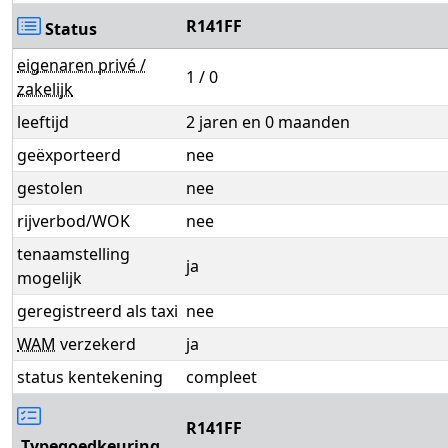
R141FF
Status
eigenaren privé /
1 / 0
zakelijk
leeftijd
2 jaren en 0 maanden
geëxporteerd
nee
gestolen
nee
rijverbod/WOK
nee
tenaamstelling
ja
mogelijk
geregistreerd als taxi
nee
WAM
verzekerd
ja
status kentekening
compleet
R141FF
Typegoedkeuring