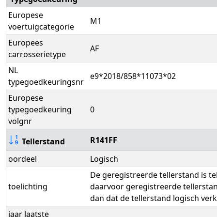
Europese
M1
voertuigcategorie
Europees
AF
carrosserietype
NL
e9*2018/858*11073*02
typegoedkeuringsnr
Europese
typegoedkeuring
0
volgnr
R141FF
Tellerstand
oordeel
Logisch
De geregistreerde tellerstand is t
toelichting
daarvoor geregistreerde tellerst
dan dat de tellerstand logisch verk
jaar laatste