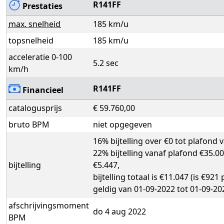
R141FF
Prestaties
max. snelheid
185 km/u
topsnelheid
185 km/u
acceleratie 0-100
5.2 sec
km/h
R141FF
Financieel
catalogusprijs
€ 59.760,00
bruto BPM
niet opgegeven
16% bijtelling over €0 tot plafond 
22% bijtelling vanaf plafond €35.00
bijtelling
€5.447,
bijtelling totaal is €11.047 (is €92
geldig van 01-09-2022 tot 01-09-20
afschrijvingsmoment
do 4 aug 2022
BPM