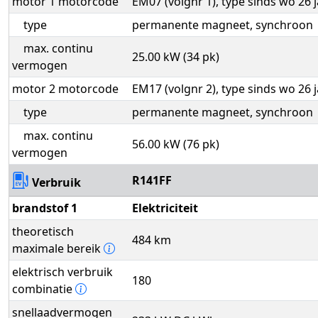
motor 1 motorcode
EM07 (volgnr 1), type sinds wo 26 
type
permanente magneet, synchroon
max. continu
25.00 kW (34 pk)
vermogen
motor 2 motorcode
EM17 (volgnr 2), type sinds wo 26 
type
permanente magneet, synchroon
max. continu
56.00 kW (76 pk)
vermogen
R141FF
Verbruik
brandstof 1
Elektriciteit
theoretisch
484 km
maximale bereik
elektrisch verbruik
180
combinatie
snellaadvermogen