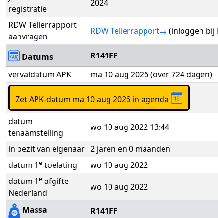
2024
registratie
RDW Tellerrapport
RDW Tellerrapport
(inloggen bij
aanvragen
R141FF
Datums
vervaldatum APK
ma 10 aug 2026 (over 724 dagen)
Zet APK-datum ma 10 aug 2026 in agenda
datum
wo 10 aug 2022 13:44
tenaamstelling
in bezit van eigenaar
2 jaren en 0 maanden
e
datum 1
toelating
wo 10 aug 2022
e
datum 1
afgifte
wo 10 aug 2022
Nederland
Massa
R141FF