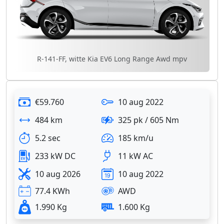
R-141-FF, witte Kia EV6 Long Range Awd mpv
€59.760
10 aug 2022
484 km
325 pk / 605 Nm
5.2 sec
185 km/u
233 kW DC
11 kW AC
10 aug 2026
10 aug 2022
77.4 KWh
AWD
1.990 Kg
1.600 Kg