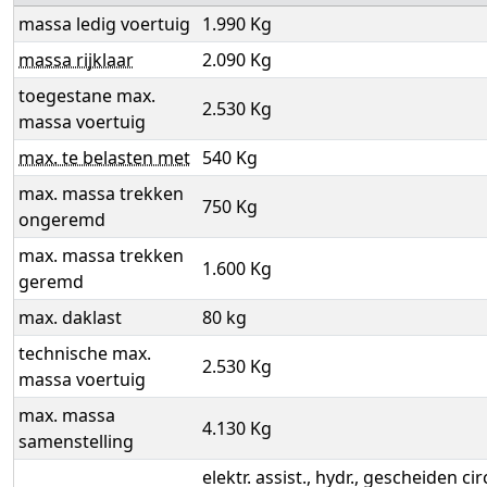
massa ledig voertuig
1.990 Kg
massa rijklaar
2.090 Kg
toegestane max.
2.530 Kg
massa voertuig
max. te belasten met
540 Kg
max. massa trekken
750 Kg
ongeremd
max. massa trekken
1.600 Kg
geremd
max. daklast
80 kg
technische max.
2.530 Kg
massa voertuig
max. massa
4.130 Kg
samenstelling
elektr. assist., hydr., gescheiden ci