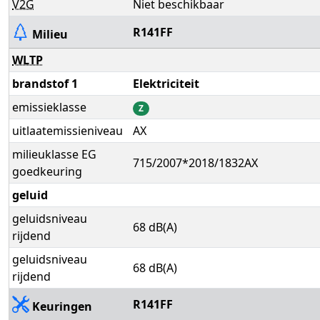
V2G
Niet beschikbaar
R141FF
Milieu
WLTP
brandstof 1
Elektriciteit
emissieklasse
Z
uitlaatemissieniveau
AX
milieuklasse EG
715/2007*2018/1832AX
goedkeuring
geluid
geluidsniveau
68 dB(A)
rijdend
geluidsniveau
68 dB(A)
rijdend
R141FF
Keuringen