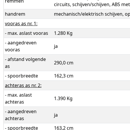
remmen
circuits, schijven/schijven, ABS me
handrem
mechanisch/elektrisch schijven, o
vooras as nr. 1:
- max. aslast vooras
1.280 Kg
- aangedreven
ja
vooras
- afstand volgende
290,0 cm
as
- spoorbreedte
162,3 cm
achteras as nr. 2:
- max. aslast
1.390 Kg
achteras
- aangedreven
ja
achteras
- spoorbreedte
163,2 cm