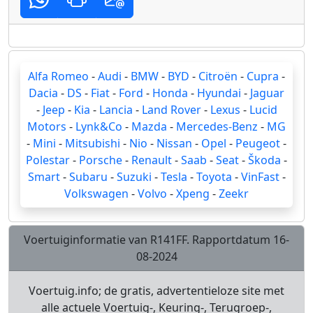
Alfa Romeo
-
Audi
-
BMW
-
BYD
-
Citroën
-
Cupra
-
Dacia
-
DS
-
Fiat
-
Ford
-
Honda
-
Hyundai
-
Jaguar
-
Jeep
-
Kia
-
Lancia
-
Land Rover
-
Lexus
-
Lucid
Motors
-
Lynk&Co
-
Mazda
-
Mercedes-Benz
-
MG
-
Mini
-
Mitsubishi
-
Nio
-
Nissan
-
Opel
-
Peugeot
-
Polestar
-
Porsche
-
Renault
-
Saab
-
Seat
-
Škoda
-
Smart
-
Subaru
-
Suzuki
-
Tesla
-
Toyota
-
VinFast
-
Volkswagen
-
Volvo
-
Xpeng
-
Zeekr
Voertuiginformatie van R141FF. Rapportdatum 16-
08-2024
Voertuig.info; de gratis, advertentieloze site met
alle actuele Voertuig-, Keuring-, Terugroep-,