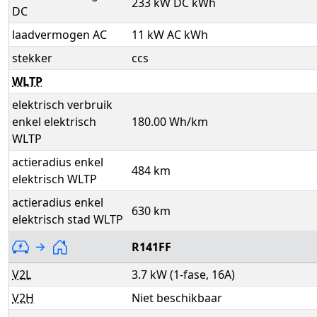
233 kW DC kWh
DC
laadvermogen AC
11 kW AC kWh
stekker
ccs
WLTP
elektrisch verbruik
enkel elektrisch
180.00 Wh/km
WLTP
actieradius enkel
484 km
elektrisch WLTP
actieradius enkel
630 km
elektrisch stad WLTP
R141FF
V2L
3.7 kW (1-fase, 16A)
V2H
Niet beschikbaar