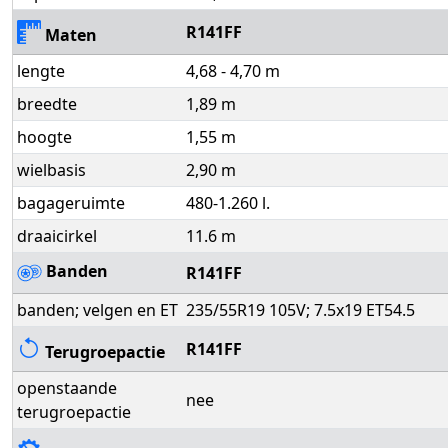
R141FF
Maten
lengte
4,68 - 4,70 m
breedte
1,89 m
hoogte
1,55 m
wielbasis
2,90 m
bagageruimte
480-1.260 l.
draaicirkel
11.6 m
Banden
R141FF
banden; velgen en ET
235/55R19 105V; 7.5x19 ET54.5
R141FF
Terugroepactie
openstaande
nee
terugroepactie