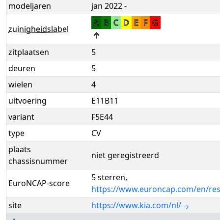
modeljaren
jan 2022 -
A
B
C
D
E
F
G
zuinigheidslabel
↑
zitplaatsen
5
deuren
5
wielen
4
uitvoering
E11B11
variant
F5E44
type
CV
plaats
niet geregistreerd
chassisnummer
5 sterren,
EuroNCAP-score
https://www.euroncap.com/en/res
site
https://www.kia.com/nl/