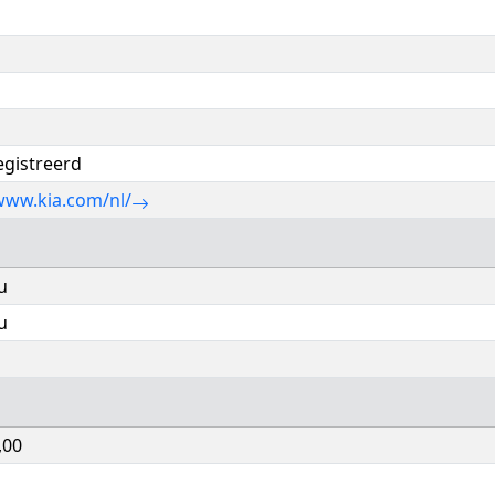
egistreerd
www.kia.com/nl/
u
u
,00