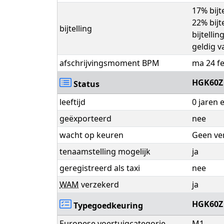
17% bijt
22% bijt
bijtelling
bijtellin
geldig v
afschrijvingsmoment BPM
ma 24 fe
HGK60Z
Status
leeftijd
0 jaren
geëxporteerd
nee
wacht op keuren
Geen ve
tenaamstelling mogelijk
ja
geregistreerd als taxi
nee
WAM
verzekerd
ja
HGK60Z
Typegoedkeuring
Europese voertuigcategorie
M1