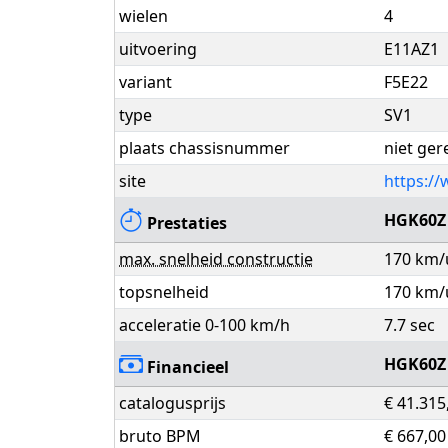
wielen
4
uitvoering
E11AZ1
variant
F5E22
type
SV1
plaats chassisnummer
niet ger
site
https://
HGK60Z
Prestaties
max. snelheid constructie
170 km/
topsnelheid
170 km/
acceleratie 0-100 km/h
7.7 sec
HGK60Z
Financieel
catalogusprijs
€ 41.315
bruto BPM
€ 667,00