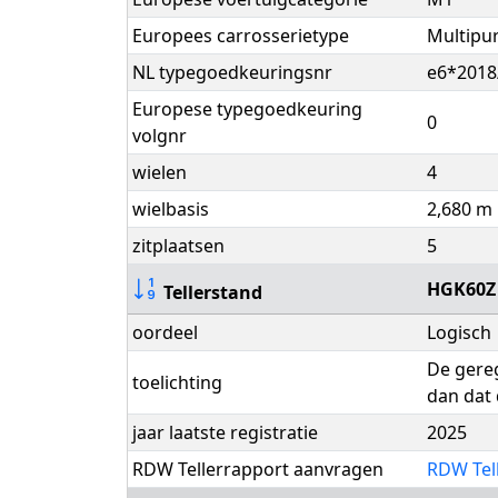
Europees carrosserietype
Multipur
NL typegoedkeuringsnr
e6*2018
Europese typegoedkeuring
0
volgnr
wielen
4
wielbasis
2,680 m
zitplaatsen
5
HGK60Z
Tellerstand
oordeel
Logisch
De gereg
toelichting
dan dat 
jaar laatste registratie
2025
RDW Tellerrapport aanvragen
RDW Tel