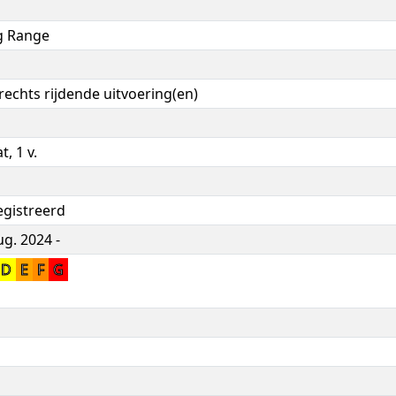
g Range
 rechts rijdende uitvoering(en)
, 1 v.
egistreerd
g. 2024 -
D
E
F
G