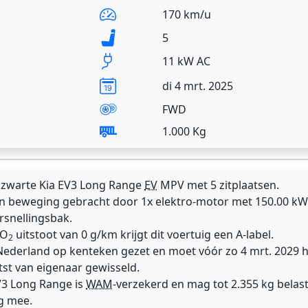
170 km/u
5
11 kW AC
di 4 mrt. 2025
FWD
1.000 Kg
 zwarte Kia EV3 Long Range
EV
MPV met 5 zitplaatsen.
n beweging gebracht door 1x elektro-motor met 150.00 kW 
rsnellingsbak.
CO
uitstoot van 0 g/km krijgt dit voertuig een A-label.
2
 Nederland op kenteken gezet en moet vóór zo 4 mrt. 2029
atst van eigenaar gewisseld.
EV3 Long Range is
WAM
-verzekerd en mag tot 2.355 kg bela
g mee.