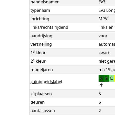
handelsnamen
Ev3
typenaam
Ev3 Lon
inrichting
MPV
links/rechts rijdend
links en
aandrijving
voor
versnelling
automaat
e
1
kleur
zwart
e
2
kleur
niet ger
modeljaren
ma 19 au
A
B
C
zuinigheidslabel
↑
zitplaatsen
5
deuren
5
aantal assen
2