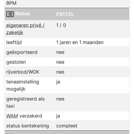
BPM
Status
P317ZL
eigenaren privé /
1 / 0
zakelijk
leeftijd
1 jaren en 1 maanden
geëxporteerd
nee
gestolen
nee
rijverbod/WOK
nee
tenaamstelling
ja
mogelijk
geregistreerd als
nee
taxi
WAM
verzekerd
ja
status kentekening
compleet