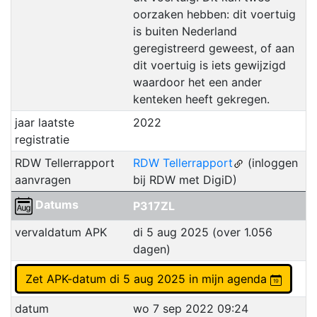
oorzaken hebben: dit voertuig
is buiten Nederland
geregistreerd geweest, of aan
dit voertuig is iets gewijzigd
waardoor het een ander
kenteken heeft gekregen.
jaar laatste
2022
registratie
RDW Tellerrapport
RDW Tellerrapport
(inloggen
aanvragen
bij RDW met DigiD)
Datums
P317ZL
vervaldatum APK
di 5 aug 2025 (over 1.056
dagen)
Zet APK-datum di 5 aug 2025 in mijn agenda
datum
wo 7 sep 2022 09:24