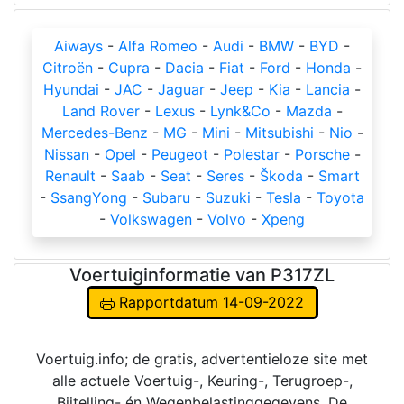
Aiways
-
Alfa Romeo
-
Audi
-
BMW
-
BYD
-
Citroën
-
Cupra
-
Dacia
-
Fiat
-
Ford
-
Honda
-
Hyundai
-
JAC
-
Jaguar
-
Jeep
-
Kia
-
Lancia
-
Land Rover
-
Lexus
-
Lynk&Co
-
Mazda
-
Mercedes-Benz
-
MG
-
Mini
-
Mitsubishi
-
Nio
-
Nissan
-
Opel
-
Peugeot
-
Polestar
-
Porsche
-
Renault
-
Saab
-
Seat
-
Seres
-
Škoda
-
Smart
-
SsangYong
-
Subaru
-
Suzuki
-
Tesla
-
Toyota
-
Volkswagen
-
Volvo
-
Xpeng
Voertuiginformatie van P317ZL
Rapportdatum 14-09-2022
Voertuig.info; de gratis, advertentieloze site met
alle actuele Voertuig-, Keuring-, Terugroep-,
Bijtelling- én Wegenbelastinggegevens. De