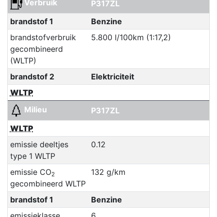
Verbruik
P317ZL
brandstof 1
Benzine
brandstofverbruik
5.800 l/100km (1:17,2)
gecombineerd
(WLTP)
brandstof 2
Elektriciteit
WLTP
Milieu
P317ZL
WLTP
emissie deeltjes
0.12
type 1 WLTP
emissie CO
132 g/km
2
gecombineerd WLTP
brandstof 1
Benzine
emissieklasse
6