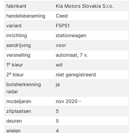
fabrikant
Kia Motors Slovakia S.r.o.
handelsbenaming
Ceed
variant
F5P51
inrichting
stationwagen
aandrijving
voor
versnelling
automaat, 7 v.
e
1
kleur
wit
e
2
kleur
niet geregistreerd
botsherkenning
ja
radar
modeljaren
nov 2020 -
zitplaatsen
5
deuren
5
wielen
4