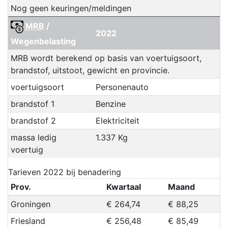
Nog geen keuringen/meldingen
MRB
/
2022
Wegenbelasting
MRB wordt berekend op basis van voertuigsoort,
brandstof, uitstoot, gewicht en provincie.
voertuigsoort
Personenauto
brandstof 1
Benzine
brandstof 2
Elektriciteit
massa ledig
1.337 Kg
voertuig
Tarieven 2022 bij benadering
Prov.
Kwartaal
Maand
Groningen
€ 264,74
€ 88,25
Friesland
€ 256,48
€ 85,49