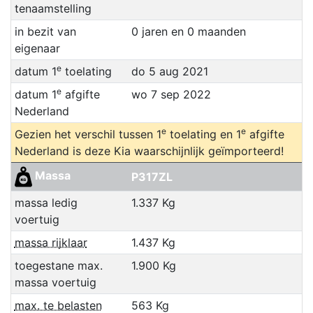
tenaamstelling
in bezit van
0 jaren en 0 maanden
eigenaar
e
datum 1
toelating
do 5 aug 2021
e
datum 1
afgifte
wo 7 sep 2022
Nederland
e
e
Gezien het verschil tussen 1
toelating en 1
afgifte
Nederland is deze Kia waarschijnlijk geïmporteerd!
Massa
P317ZL
massa ledig
1.337 Kg
voertuig
massa rijklaar
1.437 Kg
toegestane max.
1.900 Kg
massa voertuig
max. te belasten
563 Kg