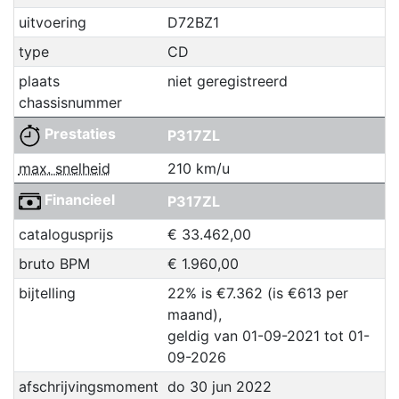
uitvoering
D72BZ1
type
CD
plaats
niet geregistreerd
chassisnummer
Prestaties
P317ZL
max. snelheid
210 km/u
Financieel
P317ZL
catalogusprijs
€ 33.462,00
bruto BPM
€ 1.960,00
bijtelling
22% is €7.362 (is €613 per
maand),
geldig van 01-09-2021 tot 01-
09-2026
afschrijvingsmoment
do 30 jun 2022