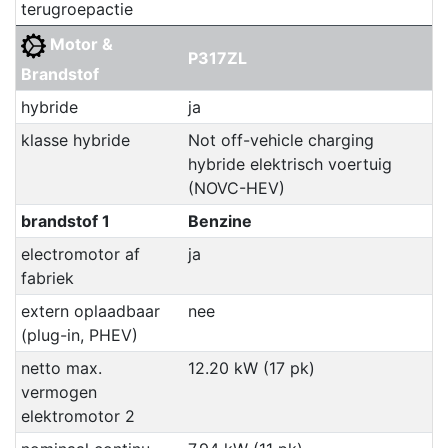
terugroepactie
Motor &
P317ZL
Brandstof
hybride
ja
klasse hybride
Not off-vehicle charging
hybride elektrisch voertuig
(NOVC-HEV)
brandstof 1
Benzine
electromotor af
ja
fabriek
extern oplaadbaar
nee
(plug-in, PHEV)
netto max.
12.20 kW (17 pk)
vermogen
elektromotor 2