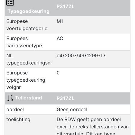
P317ZL
Typegoedkeuring
Europese
M1
voertuigcategorie
Europees
AC
carrosserietype
NL
e4*2007/46*1299*13
typegoedkeuringsnr
Europese
0
typegoedkeuring
volgnr
Tellerstand
P317ZL
oordeel
Geen oordeel
toelichting
De RDW geeft geen oordeel
over de reeks tellerstanden van
dit voertuig. Dit kan twee