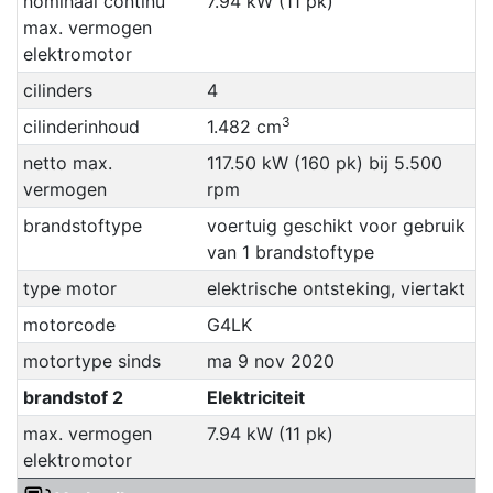
nominaal continu
7.94 kW (11 pk)
max. vermogen
elektromotor
cilinders
4
3
cilinderinhoud
1.482 cm
netto max.
117.50 kW (160 pk) bij 5.500
vermogen
rpm
brandstoftype
voertuig geschikt voor gebruik
van 1 brandstoftype
type motor
elektrische ontsteking, viertakt
motorcode
G4LK
motortype sinds
ma 9 nov 2020
brandstof 2
Elektriciteit
max. vermogen
7.94 kW (11 pk)
elektromotor