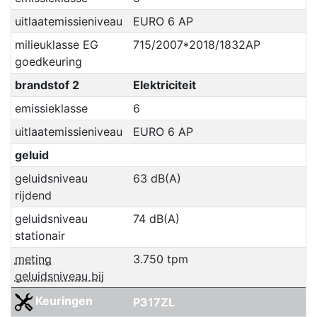
uitlaatemissieniveau
EURO 6 AP
milieuklasse EG
715/2007*2018/1832AP
goedkeuring
brandstof 2
Elektriciteit
emissieklasse
6
uitlaatemissieniveau
EURO 6 AP
geluid
geluidsniveau
63 dB(A)
rijdend
geluidsniveau
74 dB(A)
stationair
meting
3.750 tpm
geluidsniveau bij
Keuringen
P317ZL