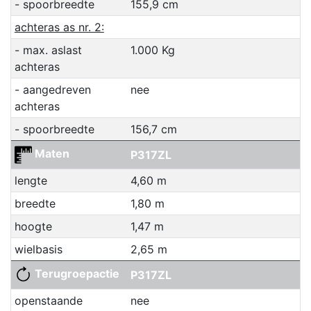
- spoorbreedte
155,9 cm
achteras as nr. 2:
- max. aslast
1.000 Kg
achteras
- aangedreven
nee
achteras
- spoorbreedte
156,7 cm
Maten
P317ZL
lengte
4,60 m
breedte
1,80 m
hoogte
1,47 m
wielbasis
2,65 m
Terugroepactie
P317ZL
openstaande
nee