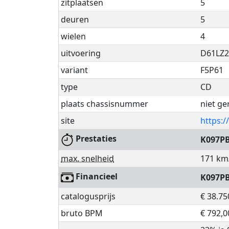
zitplaatsen
5
deuren
5
wielen
4
uitvoering
D61LZ2
variant
F5P61
type
CD
plaats chassisnummer
niet ge
site
https:/
Prestaties
K097P
max. snelheid
171 km
Financieel
K097P
catalogusprijs
€ 38.75
bruto BPM
€ 792,0