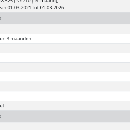
€8.525 (is €710 per maand),
van 01-03-2021 tot 01-03-2026
B
n en 3 maanden
et
B