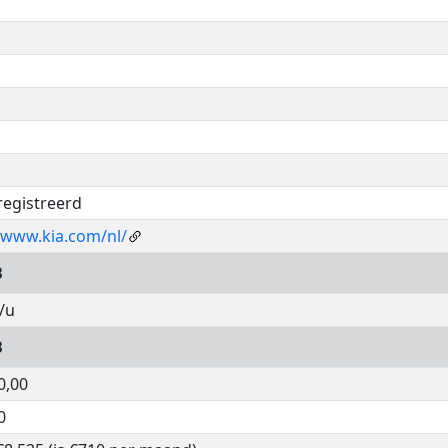
registreerd
/www.kia.com/nl/
B
/u
B
0,00
0