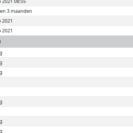
b 2021 08:55
n en 3 maanden
b 2021
b 2021
B
g
g
g
g
g
g