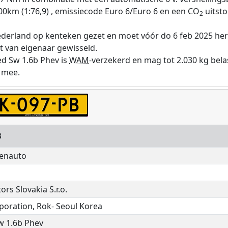
00km (1:76,9) , emissiecode Euro 6/Euro 6 en een CO
uitsto
2
Nederland op kenteken gezet en moet vóór do 6 feb 2025 he
st van eigenaar gewisseld.
ed Sw 1.6b Phev is
WAM
-verzekerd en mag tot 2.030 kg bel
 mee.
B
enauto
ors Slovakia S.r.o.
poration, Rok- Seoul Korea
w 1.6b Phev