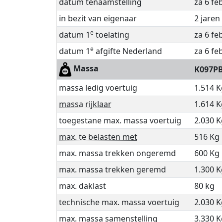
datum tenaamstelling
za 6 fe
in bezit van eigenaar
2 jare
e
datum 1
toelating
za 6 fe
e
datum 1
afgifte Nederland
za 6 fe
Massa
K097P
massa ledig voertuig
1.514 K
massa rijklaar
1.614 K
toegestane max. massa voertuig
2.030 K
max. te belasten met
516 Kg
max. massa trekken ongeremd
600 Kg
max. massa trekken geremd
1.300 K
max. daklast
80 kg
technische max. massa voertuig
2.030 K
max. massa samenstelling
3.330 K