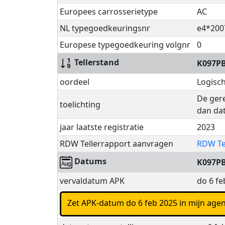
Europees carrosserietype
AC
NL typegoedkeuringsnr
e4*200
Europese typegoedkeuring volgnr
0
Tellerstand
K097P
oordeel
Logisc
De gere
toelichting
dan dat
jaar laatste registratie
2023
RDW Tellerrapport aanvragen
RDW Te
Datums
K097P
vervaldatum APK
do 6 fe
Zet APK-datum do 6 feb 2025 in mijn 