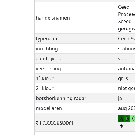
Ceed
Procee
handelsnamen
Xceed
geregis
typenaam
Ceed S
inrichting
statio
aandrijving
voor
versnelling
automaa
e
1
kleur
grijs
e
2
kleur
niet ge
botsherkenning radar
ja
modeljaren
aug 202
A
B
zuinigheidslabel
↑