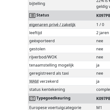
22% is 
bijtelling
geldig 
Status
K097P
eigenaren privé / zakelijk
1 / 0
leeftijd
2 jare
geëxporteerd
nee
gestolen
nee
rijverbod/WOK
nee
tenaamstelling mogelijk
ja
geregistreerd als taxi
nee
WAM
verzekerd
ja
status kentekening
comple
Typegoedkeuring
K097P
Europese voertuigcategorie
M1