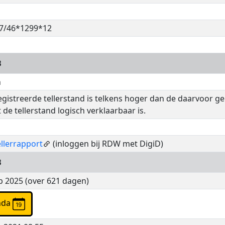
7/46*1299*12
B
h
gistreerde tellerstand is telkens hoger dan de daarvoor g
 de tellerstand logisch verklaarbaar is.
llerrapport
(inloggen bij RDW met DigiD)
B
b 2025 (over 621 dagen)
agenda