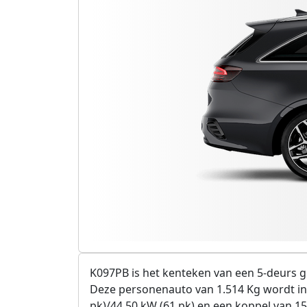
K097PB is het kenteken van een 5-deurs gr
Deze personenauto van 1.514 Kg wordt in
pk)/44.50 kW (61 pk) en een koppel van 1