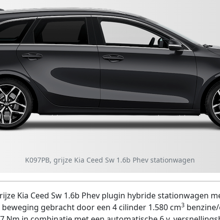
K097PB, grijze Kia Ceed Sw 1.6b Phev stationwagen
ijze Kia Ceed Sw 1.6b Phev plugin hybride stationwagen met
3
 beweging gebracht door een 4 cilinder 1.580 cm
benzine/
57 Nm in combinatie met een automatische 6 v. versnellings