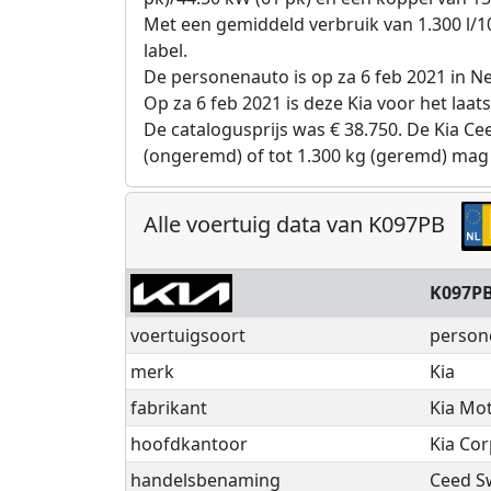
Met een gemiddeld verbruik van 1.300 l/1
label.
De personenauto is op za 6 feb 2021 in 
Op za 6 feb 2021 is deze Kia voor het laat
De catalogusprijs was € 38.750. De Kia Ce
(ongeremd) of tot 1.300 kg (geremd) mag
Alle voertuig data van K097PB
K097P
voertuigsoort
person
merk
Kia
fabrikant
Kia Mot
hoofdkantoor
Kia Cor
handelsbenaming
Ceed S