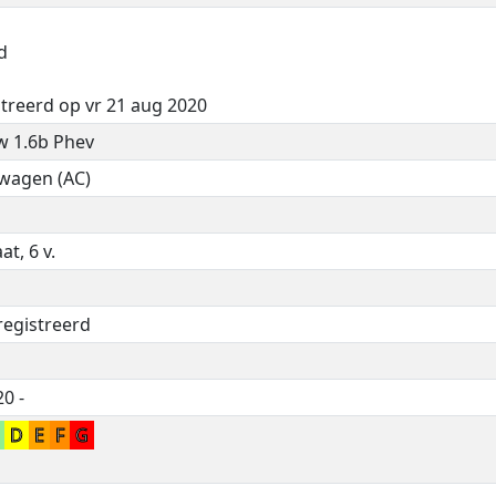
d
treerd op vr 21 aug 2020
w 1.6b Phev
nwagen (AC)
t, 6 v.
registreerd
0 -
C
D
E
F
G