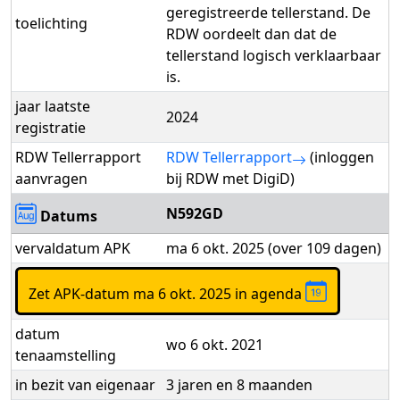
geregistreerde tellerstand. De
toelichting
RDW oordeelt dan dat de
tellerstand logisch verklaarbaar
is.
jaar laatste
2024
registratie
RDW Tellerrapport
RDW Tellerrapport
(inloggen
aanvragen
bij RDW met DigiD)
N592GD
Datums
vervaldatum APK
ma 6 okt. 2025 (over 109 dagen)
Zet APK-datum ma 6 okt. 2025 in agenda
datum
wo 6 okt. 2021
tenaamstelling
in bezit van eigenaar
3 jaren en 8 maanden