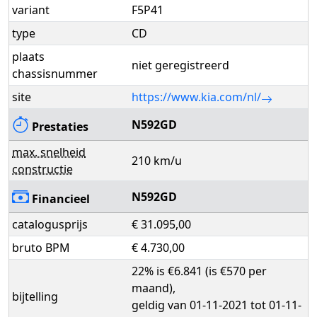
variant
F5P41
type
CD
plaats
niet geregistreerd
chassisnummer
site
https://www.kia.com/nl/
N592GD
Prestaties
max. snelheid
210 km/u
constructie
N592GD
Financieel
catalogusprijs
€ 31.095,00
bruto BPM
€ 4.730,00
22% is €6.841 (is €570 per
maand),
bijtelling
geldig van 01-11-2021 tot 01-11-