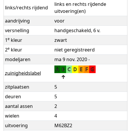
links en rechts rijdende
links/rechts rijdend
uitvoering(en)
aandrijving
voor
versnelling
handgeschakeld, 6 v.
e
1
kleur
zwart
e
2
kleur
niet geregistreerd
modeljaren
ma 9 nov. 2020 -
A
B
C
D
E
F
G
zuinigheidslabel
↑
zitplaatsen
5
deuren
5
aantal assen
2
wielen
4
uitvoering
M62BZ2