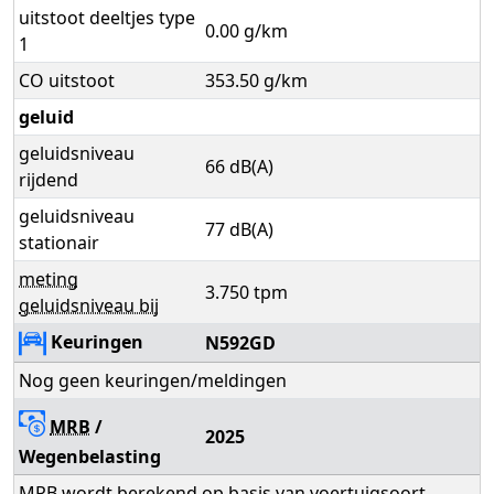
uitstoot deeltjes type
0.00 g/km
1
CO uitstoot
353.50 g/km
geluid
geluidsniveau
66 dB(A)
rijdend
geluidsniveau
77 dB(A)
stationair
meting
3.750 tpm
geluidsniveau bij
Keuringen
N592GD
Nog geen keuringen/meldingen
MRB
/
2025
Wegenbelasting
MRB wordt berekend op basis van voertuigsoort,