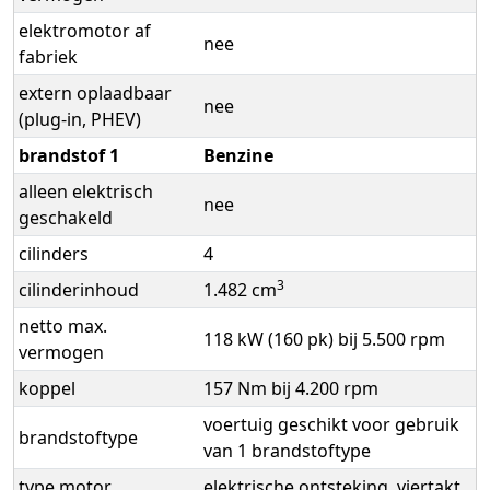
elektromotor af
nee
fabriek
extern oplaadbaar
nee
(plug-in, PHEV)
brandstof 1
Benzine
alleen elektrisch
nee
geschakeld
cilinders
4
3
cilinderinhoud
1.482 cm
netto max.
118 kW (160 pk) bij 5.500 rpm
vermogen
koppel
157 Nm bij 4.200 rpm
voertuig geschikt voor gebruik
brandstoftype
van 1 brandstoftype
type motor
elektrische ontsteking, viertakt