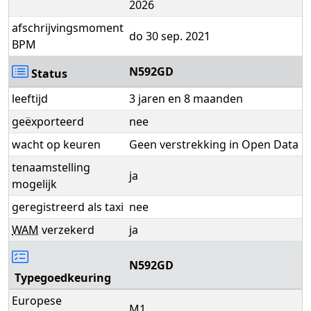
2026
afschrijvingsmoment
do 30 sep. 2021
BPM
N592GD
Status
leeftijd
3 jaren en 8 maanden
geëxporteerd
nee
wacht op keuren
Geen verstrekking in Open Data
tenaamstelling
ja
mogelijk
geregistreerd als taxi
nee
WAM
verzekerd
ja
N592GD
Typegoedkeuring
Europese
M1