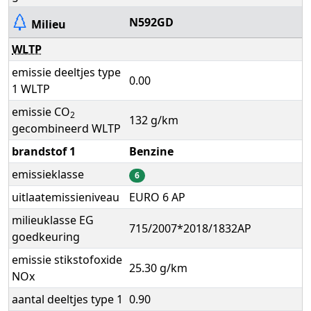
N592GD
Milieu
WLTP
emissie deeltjes type
0.00
1 WLTP
emissie CO
2
132 g/km
gecombineerd WLTP
brandstof 1
Benzine
emissieklasse
6
uitlaatemissieniveau
EURO 6 AP
milieuklasse EG
715/2007*2018/1832AP
goedkeuring
emissie stikstofoxide
25.30 g/km
NOx
aantal deeltjes type 1
0.90