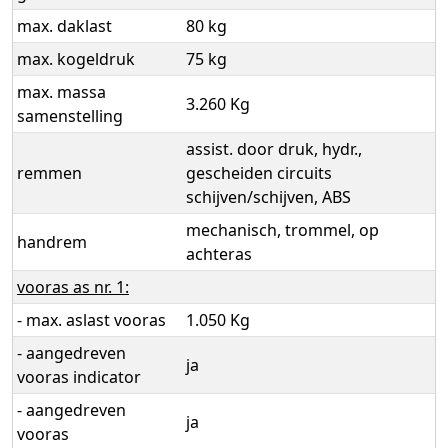
max. daklast
80 kg
max. kogeldruk
75 kg
max. massa
3.260 Kg
samenstelling
assist. door druk, hydr.,
remmen
gescheiden circuits
schijven/schijven, ABS
mechanisch, trommel, op
handrem
achteras
vooras as nr. 1:
- max. aslast vooras
1.050 Kg
- aangedreven
ja
vooras indicator
- aangedreven
ja
vooras