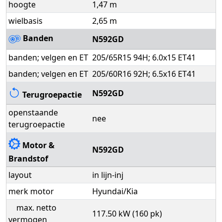
hoogte
1,47 m
wielbasis
2,65 m
Banden
N592GD
banden; velgen en ET
205/65R15 94H; 6.0x15 ET41
banden; velgen en ET
205/60R16 92H; 6.5x16 ET41
N592GD
Terugroepactie
openstaande
nee
terugroepactie
Motor &
N592GD
Brandstof
layout
in lijn-inj
merk motor
Hyundai/Kia
max. netto
117.50 kW (160 pk)
vermogen