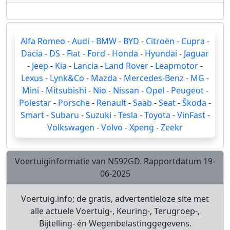
Alfa Romeo
-
Audi
-
BMW
-
BYD
-
Citroën
-
Cupra
-
Dacia
-
DS
-
Fiat
-
Ford
-
Honda
-
Hyundai
-
Jaguar
-
Jeep
-
Kia
-
Lancia
-
Land Rover
-
Leapmotor
-
Lexus
-
Lynk&Co
-
Mazda
-
Mercedes-Benz
-
MG
-
Mini
-
Mitsubishi
-
Nio
-
Nissan
-
Opel
-
Peugeot
-
Polestar
-
Porsche
-
Renault
-
Saab
-
Seat
-
Škoda
-
Smart
-
Subaru
-
Suzuki
-
Tesla
-
Toyota
-
VinFast
-
Volkswagen
-
Volvo
-
Xpeng
-
Zeekr
Voertuiginformatie van N592GD. Rapportdatum 19-
06-2025
Voertuig.info; de gratis, advertentieloze site met
alle actuele Voertuig-, Keuring-, Terugroep-,
Bijtelling- én Wegenbelastinggegevens.