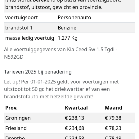
brandstof, uitstoot, gewicht en provincie.
voertuigsoort
Personenauto
brandstof 1
Benzine
massa ledig voertuig
1.277 Kg
Alle voertuiggegevens van Kia Ceed Sw 1.5 Tgdi -
N592GD
Tarieven 2025 bij benadering
Let op! Per 01-01-2025 geldt voor voertuigen met
uitstoot tot 50 gr. het driekwarttarief van een
brandstofauto met hetzelfde gewicht!
Prov.
Kwartaal
Maand
Groningen
€ 238,13
€ 79,38
Friesland
€ 234,68
€ 78,23
Drenthe
€ 234,58
€ 78,19