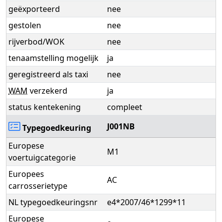
geëxporteerd
nee
gestolen
nee
rijverbod/WOK
nee
tenaamstelling mogelijk
ja
geregistreerd als taxi
nee
WAM
verzekerd
ja
status kentekening
compleet
J001NB
Typegoedkeuring
Europese
M1
voertuigcategorie
Europees
AC
carrosserietype
NL typegoedkeuringsnr
e4*2007/46*1299*11
Europese