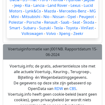
-
Jeep
-
Kia
-
Lancia
-
Land Rover
-
Lexus
-
Lucid
Motors
-
Lynk&Co
-
Mazda
-
Mercedes-Benz
-
MG
-
Mini
-
Mitsubishi
-
Nio
-
Nissan
-
Opel
-
Peugeot
-
Polestar
-
Porsche
-
Renault
-
Saab
-
Seat
-
Škoda
-
Smart
-
Subaru
-
Suzuki
-
Tesla
-
Toyota
-
VinFast
-
Volkswagen
-
Volvo
-
Xpeng
-
Zeekr
Voertuiginformatie van J001NB. Rapportdatum 15-
06-2024
Voertuig.info; de gratis, advertentieloze site met
alle actuele Voertuig-, Keuring-, Terugroep-,
Bijtelling- én Wegenbelastinggegevens.
De gegevens op deze site zijn gebaseerd op
OpenData van
RDW
en
CBS
.
Voertuig.info heeft geen cookie-beleid (want geen
cookies), geen privacybeleid (er wordt niets