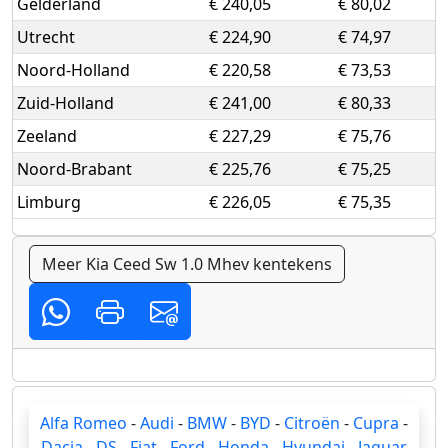
Gelderland
€ 240,05
€ 80,02
Utrecht
€ 224,90
€ 74,97
Noord-Holland
€ 220,58
€ 73,53
Zuid-Holland
€ 241,00
€ 80,33
Zeeland
€ 227,29
€ 75,76
Noord-Brabant
€ 225,76
€ 75,25
Limburg
€ 226,05
€ 75,35
Meer Kia Ceed Sw 1.0 Mhev kentekens
Alfa Romeo
-
Audi
-
BMW
-
BYD
-
Citroën
-
Cupra
-
Dacia
-
DS
-
Fiat
-
Ford
-
Honda
-
Hyundai
-
Jaguar