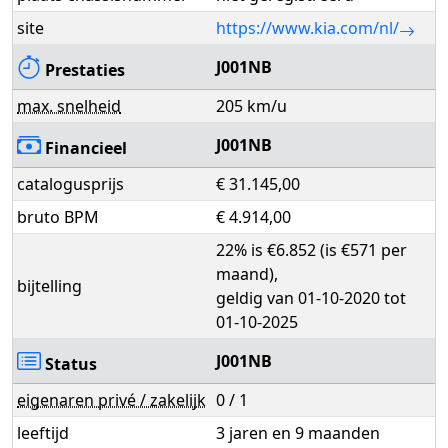
site
https://www.kia.com/nl/
J001NB
Prestaties
max. snelheid
205 km/u
J001NB
Financieel
catalogusprijs
€ 31.145,00
bruto BPM
€ 4.914,00
22% is €6.852 (is €571 per
maand),
bijtelling
geldig van 01-10-2020 tot
01-10-2025
J001NB
Status
eigenaren privé / zakelijk
0 / 1
leeftijd
3 jaren en 9 maanden