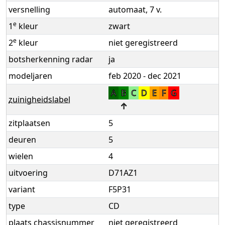
versnelling
automaat, 7 v.
e
1
kleur
zwart
e
2
kleur
niet geregistreerd
botsherkenning radar
ja
modeljaren
feb 2020 - dec 2021
A
B
C
D
E
F
G
zuinigheidslabel
↑
zitplaatsen
5
deuren
5
wielen
4
uitvoering
D71AZ1
variant
F5P31
type
CD
plaats chassisnummer
niet geregistreerd