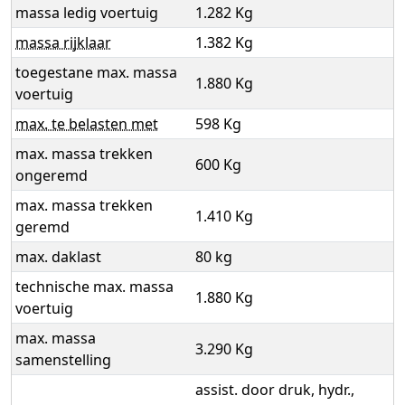
massa ledig voertuig
1.282 Kg
massa rijklaar
1.382 Kg
toegestane max. massa
1.880 Kg
voertuig
max. te belasten met
598 Kg
max. massa trekken
600 Kg
ongeremd
max. massa trekken
1.410 Kg
geremd
max. daklast
80 kg
technische max. massa
1.880 Kg
voertuig
max. massa
3.290 Kg
samenstelling
assist. door druk, hydr.,