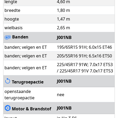
lengte
4,60 m
breedte
1,80 m
hoogte
1,47 m
wielbasis
2,65 m
Banden
J001NB
banden; velgen en ET
195/65R15 91H; 6.0x15 ET46
banden; velgen en ET
205/55R16 91H; 6.5x16 ET50
225/45R17 91W; 7.0x17 ET53
banden; velgen en ET
/ 225/45R17 91V 7.0x17 ET53
J001NB
Terugroepactie
openstaande
nee
terugroepactie
J001NB
Motor & Brandstof