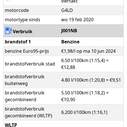
viertakt
motorcode
G4LD
motortype sinds
wo 19 feb 2020
J001NB
Verbruik
brandstof 1
Benzine
benzine Euro95-prijs
€1,98/l op ma 10 jun 2024
6.50 l/100km (1:15,4) =
brandstofverbruik stad
€12,88
brandstofverbruik
4.80 l/100km (1:20,8) = €9,51
buitenweg
brandstofverbruik
5.50 l/100km (1:18,2) =
gecombineerd
€10,90
brandstofverbruik
6.200 l/100km (1:16,1)
gecombineerd (WLTP)
WLTP