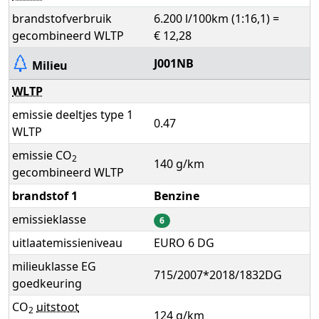
brandstofverbruik
6.200 l/100km (1:16,1) =
gecombineerd WLTP
€ 12,28
J001NB
Milieu
WLTP
emissie deeltjes type 1
0.47
WLTP
emissie CO
2
140 g/km
gecombineerd WLTP
brandstof 1
Benzine
emissieklasse
6
uitlaatemissieniveau
EURO 6 DG
milieuklasse EG
715/2007*2018/1832DG
goedkeuring
CO
uitstoot
2
124 g/km