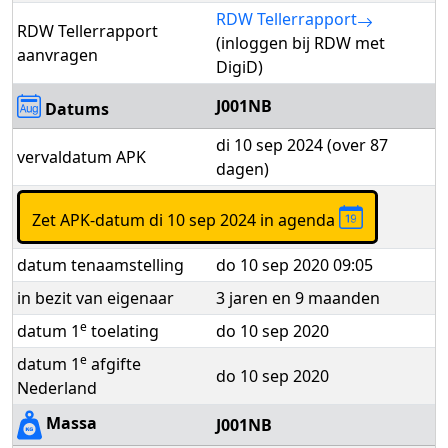
RDW Tellerrapport
RDW Tellerrapport
(inloggen bij RDW met
aanvragen
DigiD)
J001NB
Datums
di 10 sep 2024 (over 87
vervaldatum APK
dagen)
Zet APK-datum di 10 sep 2024 in agenda
datum tenaamstelling
do 10 sep 2020 09:05
in bezit van eigenaar
3 jaren en 9 maanden
e
datum 1
toelating
do 10 sep 2020
e
datum 1
afgifte
do 10 sep 2020
Nederland
Massa
J001NB