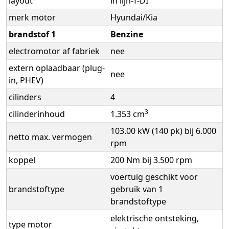
layout
in lijn-T-DI
merk motor
Hyundai/Kia
brandstof 1
Benzine
electromotor af fabriek
nee
extern oplaadbaar (plug-
nee
in, PHEV)
cilinders
4
3
cilinderinhoud
1.353 cm
103.00 kW (140 pk) bij 6.000
netto max. vermogen
rpm
koppel
200 Nm bij 3.500 rpm
voertuig geschikt voor
brandstoftype
gebruik van 1
brandstoftype
elektrische ontsteking,
type motor