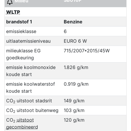
Milieu
WLTP
brandstof 1
Benzine
emissieklasse
6
uitlaatemissieniveau
EURO 6 W
milieuklasse EG
715/2007*2015/45W
goedkeuring
emissie koolmonoxide
1.826 g/km
koude start
emissie koolwaterstof
0.919 g/km
koude start
CO
uitstoot stadsrit
149 g/km
2
CO
uitstoot buitenweg
103 g/km
2
CO
uitstoot
120 g/km
2
gecombineerd