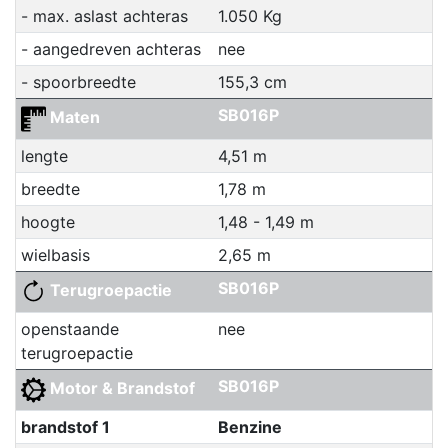
- max. aslast achteras
1.050 Kg
- aangedreven achteras
nee
- spoorbreedte
155,3 cm
SB016P
Maten
lengte
4,51 m
breedte
1,78 m
hoogte
1,48 - 1,49 m
wielbasis
2,65 m
SB016P
Terugroepactie
openstaande
nee
terugroepactie
SB016P
Motor & Brandstof
brandstof 1
Benzine