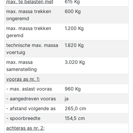
max. te belasten met
615 Kg
max. massa trekken
600 Kg
ongeremd
max. massa trekken
1.200 Kg
geremd
technische max. massa
1.820 Kg
voertuig
max. massa
3.020 Kg
samenstelling
vooras as nr. 1:
- max. aslast vooras
960 Kg
- aangedreven vooras
ja
- afstand volgende as
265,0 cm
- spoorbreedte
154,5 cm
achteras as nr. 2: