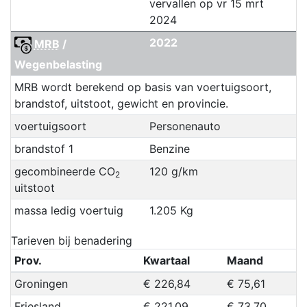
vervallen op vr 15 mrt
2024
2022
MRB
/
Wegenbelasting
MRB wordt berekend op basis van voertuigsoort,
brandstof, uitstoot, gewicht en provincie.
voertuigsoort
Personenauto
brandstof 1
Benzine
gecombineerde CO
120 g/km
2
uitstoot
massa ledig voertuig
1.205 Kg
Tarieven bij benadering
Prov.
Kwartaal
Maand
Groningen
€ 226,84
€ 75,61
Friesland
€ 221,09
€ 73,70