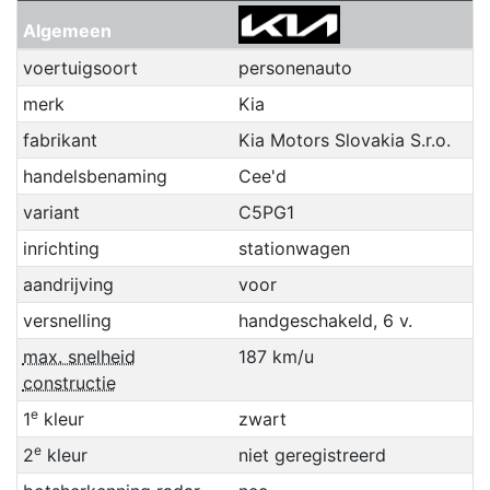
Algemeen
voertuigsoort
personenauto
merk
Kia
fabrikant
Kia Motors Slovakia S.r.o.
handelsbenaming
Cee'd
variant
C5PG1
inrichting
stationwagen
aandrijving
voor
versnelling
handgeschakeld, 6 v.
max. snelheid
187 km/u
constructie
e
1
kleur
zwart
e
2
kleur
niet geregistreerd