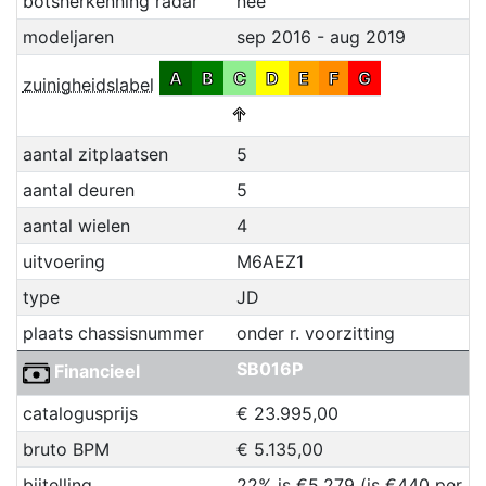
botsherkenning radar
nee
modeljaren
sep 2016 - aug 2019
A
B
C
D
E
F
G
zuinigheidslabel
↑
aantal zitplaatsen
5
aantal deuren
5
aantal wielen
4
uitvoering
M6AEZ1
type
JD
plaats chassisnummer
onder r. voorzitting
SB016P
Financieel
catalogusprijs
€ 23.995,00
bruto BPM
€ 5.135,00
bijtelling
22% is €5.279 (is €440 per