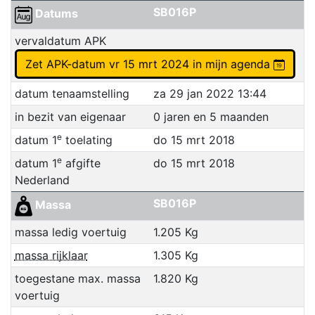
SB016P
Datums
vervaldatum APK
Zet APK-datum vr 15 mrt 2024 in mijn agenda
datum tenaamstelling
za 29 jan 2022 13:44
in bezit van eigenaar
0 jaren en 5 maanden
e
datum 1
toelating
do 15 mrt 2018
e
datum 1
afgifte
do 15 mrt 2018
Nederland
SB016P
Massa
massa ledig voertuig
1.205 Kg
massa rijklaar
1.305 Kg
toegestane max. massa
1.820 Kg
voertuig