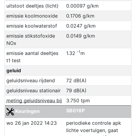
uitstoot deeltjes (licht)
0.00097 g/km
emissie koolmonoxide
0.1706 g/km
emissie koolwaterstof
0.0247 g/km
emissie stikstofoxide
0.0149 g/km
NOx
-1
emissie aantal deeltjes
1.32
m
t1 test
geluid
geluidsniveau rijdend
72 dB(A)
geluidsniveau stationair
79 dB(A)
meting geluidsniveau bij
3.750 tpm
SB016P
Keuringen
wo 26 jan 2022 14:23
periodieke controle apk
lichte voertuigen, gaat