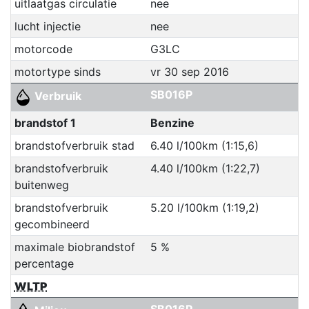
uitlaatgas circulatie
nee
lucht injectie
nee
motorcode
G3LC
motortype sinds
vr 30 sep 2016
SB016P
Verbruik
brandstof 1
Benzine
brandstofverbruik stad
6.40 l/100km (1:15,6)
brandstofverbruik
4.40 l/100km (1:22,7)
buitenweg
brandstofverbruik
5.20 l/100km (1:19,2)
gecombineerd
maximale biobrandstof
5 %
percentage
WLTP
SB016P