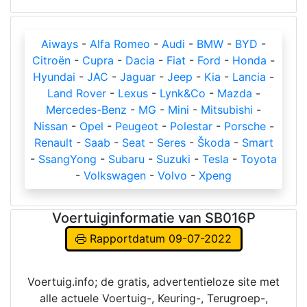
Aiways
-
Alfa Romeo
-
Audi
-
BMW
-
BYD
-
Citroën
-
Cupra
-
Dacia
-
Fiat
-
Ford
-
Honda
-
Hyundai
-
JAC
-
Jaguar
-
Jeep
-
Kia
-
Lancia
-
Land Rover
-
Lexus
-
Lynk&Co
-
Mazda
-
Mercedes-Benz
-
MG
-
Mini
-
Mitsubishi
-
Nissan
-
Opel
-
Peugeot
-
Polestar
-
Porsche
-
Renault
-
Saab
-
Seat
-
Seres
-
Škoda
-
Smart
-
SsangYong
-
Subaru
-
Suzuki
-
Tesla
-
Toyota
-
Volkswagen
-
Volvo
-
Xpeng
Voertuiginformatie van SB016P
Rapportdatum 09-07-2022
Voertuig.info; de gratis, advertentieloze site met
alle actuele Voertuig-, Keuring-, Terugroep-,