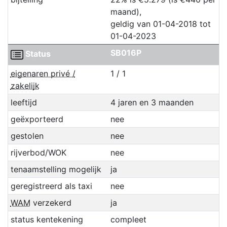
maand),
geldig van 01-04-2018 tot
01-04-2023
SB016P
Status
eigenaren privé /
1 / 1
zakelijk
leeftijd
4 jaren en 3 maanden
geëxporteerd
nee
gestolen
nee
rijverbod/WOK
nee
tenaamstelling mogelijk
ja
geregistreerd als taxi
nee
WAM
verzekerd
ja
status kentekening
compleet