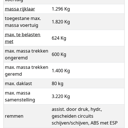
massa rijklaar
1.296 Kg
toegestane max.
1.820 Kg
massa voertuig
max. te belasten
624 Kg
met
max. massa trekken
600 Kg
ongeremd
max. massa trekken
1.400 Kg
geremd
max. daklast
80 kg
max. massa
3.220 Kg
samenstelling
assist. door druk, hydr.,
remmen
gescheiden circuits
schijven/schijven, ABS met ESP