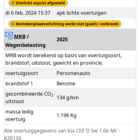
Dimlicht onjuist afgesteld
di 6 feb. 2024 15:37
apk lichte voertuigen
Kentekenplaatverlichting werkt niet (goed) / ontbreekt
MRB
/
2025
Wegenbelasting
MRB wordt berekend op basis van voertuigsoort,
brandstof, uitstoot, gewicht en provincie.
voertuigsoort
Personenauto
brandstof 1
Benzine
gecombineerde CO
2
134 g/km
uitstoot
massa ledig
1.196 Kg
voertuig
Alle voertuiggegevens van Kia CEE'D Sw 1.6b Mt -
KZ613X