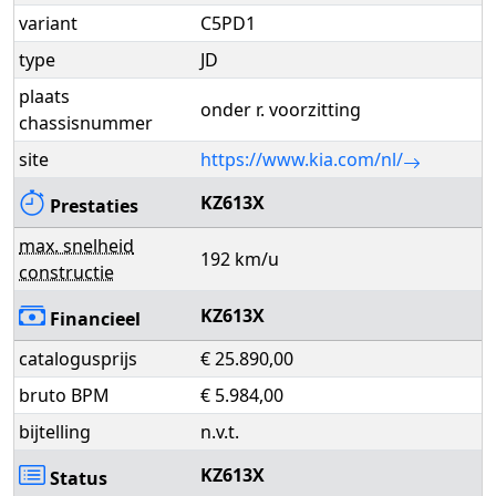
variant
C5PD1
type
JD
plaats
onder r. voorzitting
chassisnummer
site
https://www.kia.com/nl/
KZ613X
Prestaties
max. snelheid
192 km/u
constructie
KZ613X
Financieel
catalogusprijs
€ 25.890,00
bruto BPM
€ 5.984,00
bijtelling
n.v.t.
KZ613X
Status