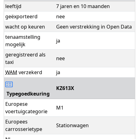
leeftijd
7 jaren en 10 maanden
geëxporteerd
nee
wacht op keuren
Geen verstrekking in Open Data
tenaamstelling
ja
mogelijk
geregistreerd als
nee
taxi
WAM
verzekerd
ja
KZ613X
Typegoedkeuring
Europese
M1
voertuigcategorie
Europees
Stationwagen
carrosserietype