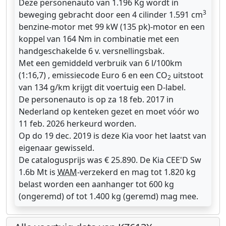
Deze personenauto van 1.196 Kg wordt in
3
beweging gebracht door een 4 cilinder 1.591 cm
benzine-motor met 99 kW (135 pk)-motor en een
koppel van 164 Nm in combinatie met een
handgeschakelde 6 v. versnellingsbak.
Met een gemiddeld verbruik van 6 l/100km
(1:16,7) , emissiecode Euro 6 en een CO
uitstoot
2
van 134 g/km krijgt dit voertuig een D-label.
De personenauto is op za 18 feb. 2017 in
Nederland op kenteken gezet en moet vóór wo
11 feb. 2026 herkeurd worden.
Op do 19 dec. 2019 is deze Kia voor het laatst van
eigenaar gewisseld.
De catalogusprijs was € 25.890. De Kia CEE'D Sw
1.6b Mt is
WAM
-verzekerd en mag tot 1.820 kg
belast worden een aanhanger tot 600 kg
(ongeremd) of tot 1.400 kg (geremd) mag mee.