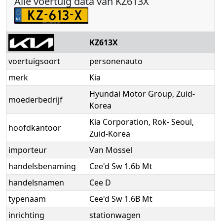
Alle voertuig data van KZ613X
KZ613X
voertuigsoort
personenauto
merk
Kia
Hyundai Motor Group, Zuid-
moederbedrijf
Korea
Kia Corporation, Rok- Seoul,
hoofdkantoor
Zuid-Korea
importeur
Van Mossel
handelsbenaming
Cee'd Sw 1.6b Mt
handelsnamen
Cee D
typenaam
Cee'd Sw 1.6B Mt
inrichting
stationwagen