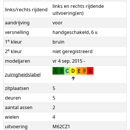
links en rechts rijdende
links/rechts rijdend
uitvoering(en)
aandrijving
voor
versnelling
handgeschakeld, 6 v.
e
1
kleur
bruin
e
2
kleur
niet geregistreerd
modeljaren
vr 4 sep. 2015 -
A
B
C
D
E
F
G
zuinigheidslabel
↑
zitplaatsen
5
deuren
5
aantal assen
2
wielen
4
uitvoering
M62CZ1