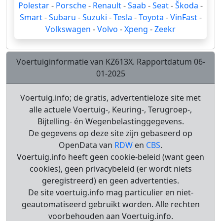
Polestar
-
Porsche
-
Renault
-
Saab
-
Seat
-
Škoda
-
Smart
-
Subaru
-
Suzuki
-
Tesla
-
Toyota
-
VinFast
-
Volkswagen
-
Volvo
-
Xpeng
-
Zeekr
Voertuiginformatie van KZ613X. Rapportdatum 06-
01-2025
Voertuig.info; de gratis, advertentieloze site met
alle actuele Voertuig-, Keuring-, Terugroep-,
Bijtelling- én Wegenbelastinggegevens.
De gegevens op deze site zijn gebaseerd op
OpenData van
RDW
en
CBS
.
Voertuig.info heeft geen cookie-beleid (want geen
cookies), geen privacybeleid (er wordt niets
geregistreerd) en geen advertenties.
De site voertuig.info mag particulier en niet-
geautomatiseerd gebruikt worden. Alle rechten
voorbehouden aan Voertuig.info.