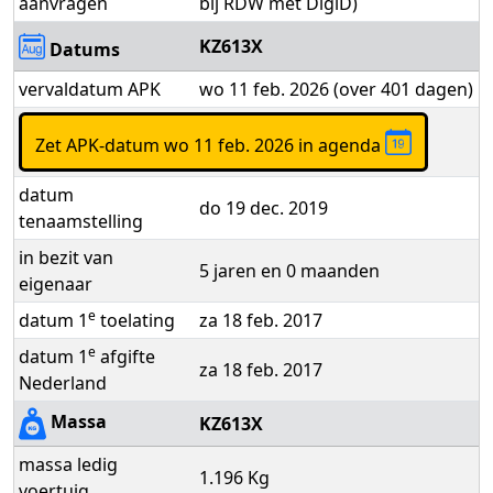
aanvragen
bij RDW met DigiD)
KZ613X
Datums
vervaldatum APK
wo 11 feb. 2026 (over 401 dagen)
Zet APK-datum wo 11 feb. 2026 in agenda
datum
do 19 dec. 2019
tenaamstelling
in bezit van
5 jaren en 0 maanden
eigenaar
e
datum 1
toelating
za 18 feb. 2017
e
datum 1
afgifte
za 18 feb. 2017
Nederland
Massa
KZ613X
massa ledig
1.196 Kg
voertuig