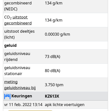
gecombineerd
134 g/km
(NEDC)
CO
uitstoot
2
134 g/km
gecombineerd
uitstoot deeltjes
0.00030 g/km
(licht)
geluid
geluidsniveau
73 dB(A)
rijdend
geluidsniveau
80 dB(A)
stationair
meting
3.750 tpm
geluidsniveau bij
Keuringen
KZ613X
vr 11 feb. 2022 13:14
apk lichte voertuigen