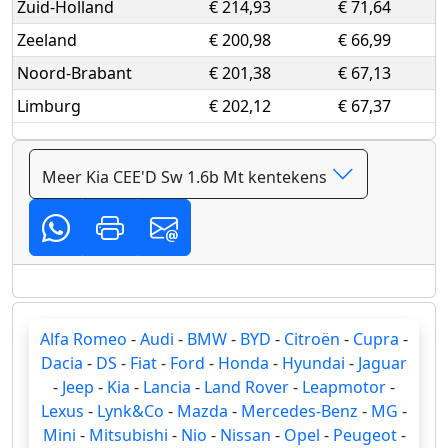
Zuid-Holland
€ 214,93
€ 71,64
Zeeland
€ 200,98
€ 66,99
Noord-Brabant
€ 201,38
€ 67,13
Limburg
€ 202,12
€ 67,37
Meer Kia CEE'D Sw 1.6b Mt kentekens
Alfa Romeo
-
Audi
-
BMW
-
BYD
-
Citroën
-
Cupra
-
Dacia
-
DS
-
Fiat
-
Ford
-
Honda
-
Hyundai
-
Jaguar
-
Jeep
-
Kia
-
Lancia
-
Land Rover
-
Leapmotor
-
Lexus
-
Lynk&Co
-
Mazda
-
Mercedes-Benz
-
MG
-
Mini
-
Mitsubishi
-
Nio
-
Nissan
-
Opel
-
Peugeot
-