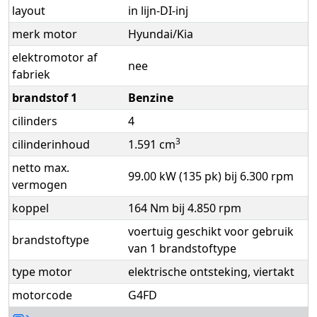
layout
in lijn-DI-inj
merk motor
Hyundai/Kia
elektromotor af
nee
fabriek
brandstof 1
Benzine
cilinders
4
3
cilinderinhoud
1.591 cm
netto max.
99.00 kW (135 pk) bij 6.300 rpm
vermogen
koppel
164 Nm bij 4.850 rpm
voertuig geschikt voor gebruik
brandstoftype
van 1 brandstoftype
type motor
elektrische ontsteking, viertakt
motorcode
G4FD