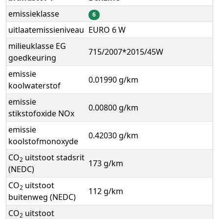
emissieklasse
6
uitlaatemissieniveau
EURO 6 W
milieuklasse EG
715/2007*2015/45W
goedkeuring
emissie
0.01990 g/km
koolwaterstof
emissie
0.00800 g/km
stikstofoxide NOx
emissie
0.42030 g/km
koolstofmonoxyde
CO
uitstoot stadsrit
2
173 g/km
(NEDC)
CO
uitstoot
2
112 g/km
buitenweg (NEDC)
CO
uitstoot
2