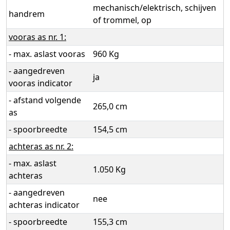
mechanisch/elektrisch, schijven
handrem
of trommel, op
vooras as nr. 1:
- max. aslast vooras
960 Kg
- aangedreven
ja
vooras indicator
- afstand volgende
265,0 cm
as
- spoorbreedte
154,5 cm
achteras as nr. 2:
- max. aslast
1.050 Kg
achteras
- aangedreven
nee
achteras indicator
- spoorbreedte
155,3 cm